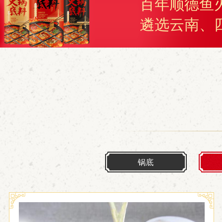
百年顺德鱼
遴选云南、
锅底