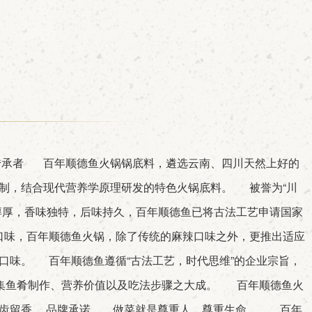
传承者 百年顺德鱼火锅锅底料，遴选云南、四川天然上好的
制，结合现代营养学原理研发的特色火锅底料。 被誉为“川
醇厚，香味独特，后味持久，百年顺德鱼已将古法工艺申请国家
口味，百年顺德鱼火锅，除了传统的麻辣口味之外，更推出适应
口味。 百年顺德鱼遵循“古法工艺，时代思维”的企业宗旨，
，集鱼肴制作、营养价值以及吃法步骤之大成。 百年顺德鱼火
唇齿留香。 品牌承诺 做菜就是尊重人，尊重生命。 百年