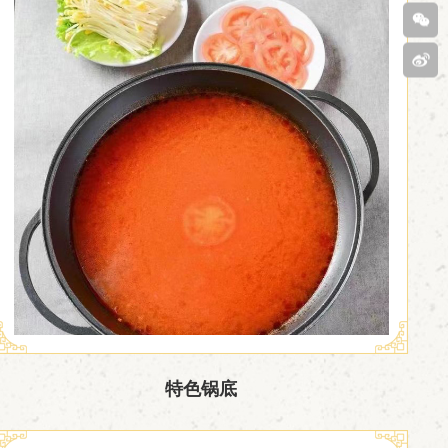
客服
400-
808-
扫码
6029
关注
新浪
微博

特色锅底